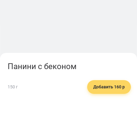
Панини с беконом
150 г
Добавить 160 р
❤️