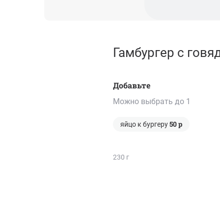
Гамбургер с говя
Добавьте
Можно выбрать до 1
50
р
яйцо к бургеру
230 г