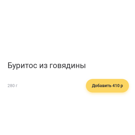
Буритос из говядины
280 г
Добавить 410 р
🍛